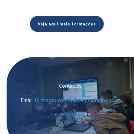
Veja aqui mais formações
Contactos
Email:
formacao-continua@epmontijo.edu.pt
Tel:
913831837
**