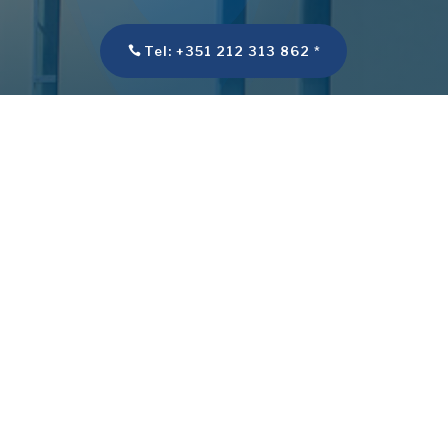
Tel: +351 212 313 862 *
Email:
assoc.montijo@epmontijo.edu.pt
*
Chamada para a rede fixa nacional
**Chamada para a rede móvel nacional