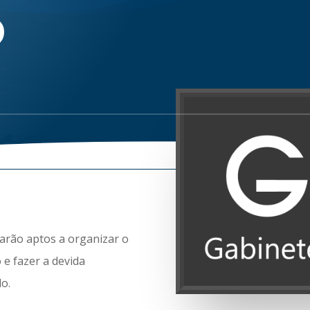
O
tarão aptos a organizar o
e fazer a devida
lo.