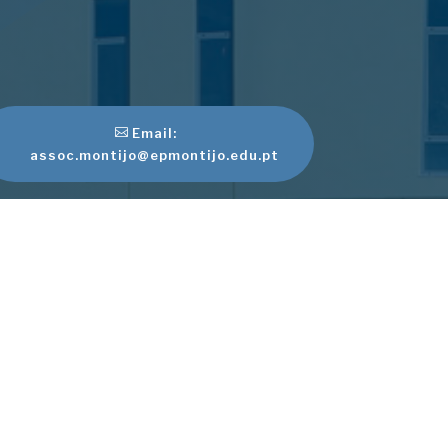
Email:
assoc.montijo@epmontijo.edu.pt