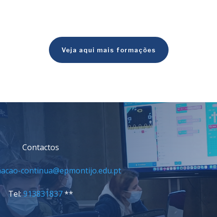
Veja aqui mais formações
Contactos
acao-continua@epmontijo.edu.pt
Tel:
913831837
**