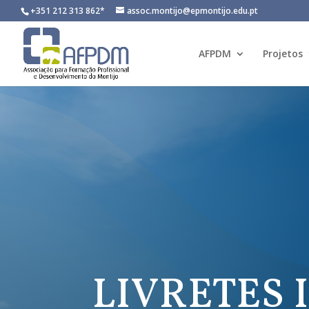
+351 212 313 862*
assoc.montijo@epmontijo.edu.pt
AFPDM
Projetos
LIVRETES 