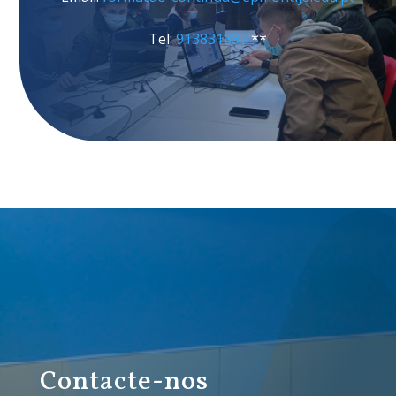
Tel:
913831837
**
Contacte-nos