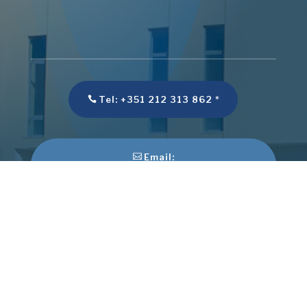
Tel: +351 212 313 862 *
Email:
assoc.montijo@epmontijo.edu.pt
*
Chamada para a rede fixa nacional
**Chamada para a rede móvel nacional