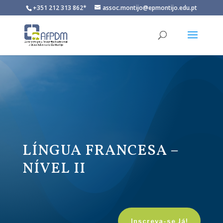
+351 212 313 862*
assoc.montijo@epmontijo.edu.pt
LÍNGUA FRANCESA –
NÍVEL II
Inscreva-se Já!