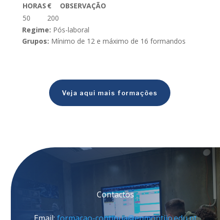
HORAS
€
OBSERVAÇÃO
50
200
Regime:
Pós-laboral
Grupos:
Mínimo de 12 e máximo de 16 formandos
Veja aqui mais formações
Contactos
Email:
formacao-continua@epmontijo.edu.pt