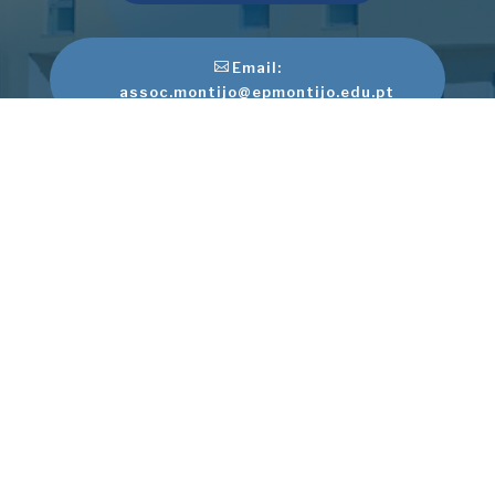
Email:
assoc.montijo@epmontijo.edu.pt
*
Chamada para a rede fixa nacional
**Chamada para a rede móvel nacional
2025 - AFPDM
Website desenvolvido por
Hyperlink