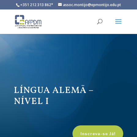
+351 212 313 862*
assoc.montijo@epmontijo.edu.pt
LÍNGUA ALEMÃ –
NÍVEL I
Inscreva-se Já!