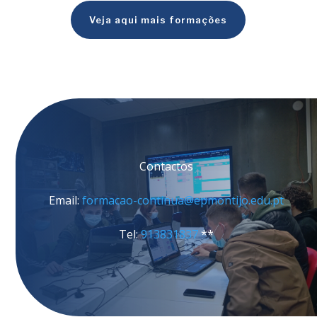
Veja aqui mais formações
Contactos
Email:
formacao-continua@epmontijo.edu.pt
Tel:
913831837
**