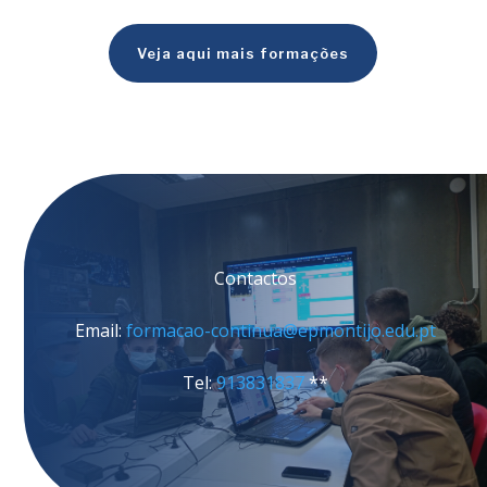
Veja aqui mais formações
Contactos
Email:
formacao-continua@epmontijo.edu.pt
Tel:
913831837
**