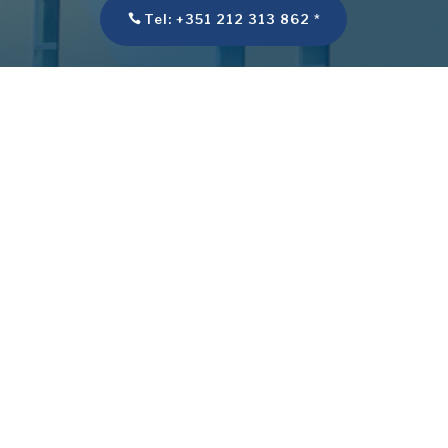
Tel: +351 212 313 862 *
Email:
assoc.montijo@epmontijo.edu.pt
*
Chamada para a rede fixa nacional
**Chamada para a rede móvel nacional